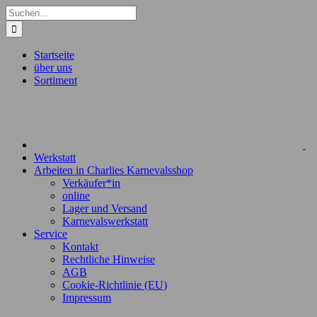
Zum
Suche
Inhalt
nach:
springen
Startseite
über uns
Sortiment
Werkstatt
Arbeiten in Charlies Karnevalsshop
Verkäufer*in
online
Lager und Versand
Karnevalswerkstatt
Service
Kontakt
Rechtliche Hinweise
AGB
Cookie-Richtlinie (EU)
Impressum