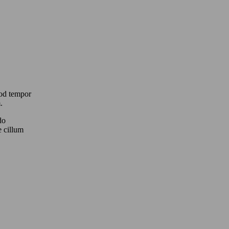
mod tempor
.
do
e cillum